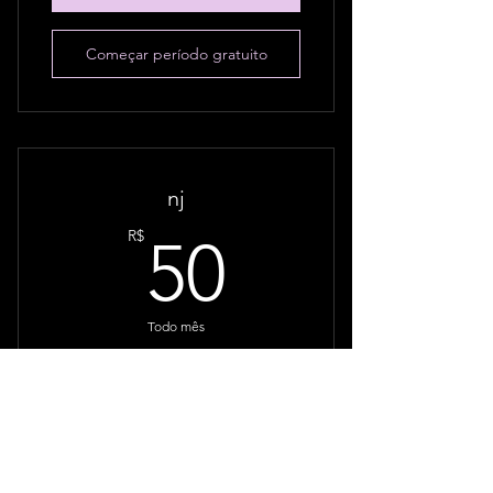
Começar período gratuito
nj
50R$
R$
50
Todo mês
7 dias de período gratuito
Adicionar ao carrinho
Começar período gratuito