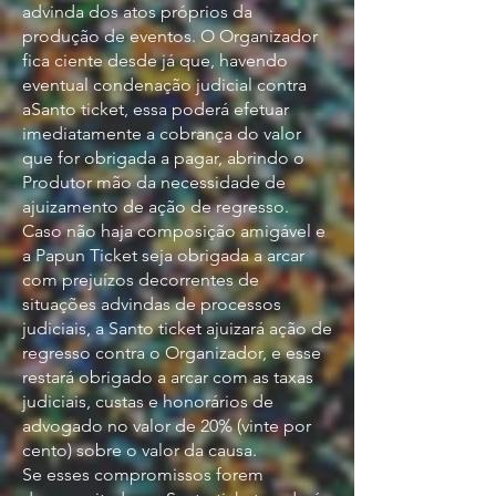
advinda dos atos próprios da
produção de eventos. O Organizador
fica ciente desde já que, havendo
eventual condenação judicial contra
aSanto ticket, essa poderá efetuar
imediatamente a cobrança do valor
que for obrigada a pagar, abrindo o
Produtor mão da necessidade de
ajuizamento de ação de regresso.
Caso não haja composição amigável e
a Papun Ticket seja obrigada a arcar
com prejuízos decorrentes de
situações advindas de processos
judiciais, a Santo ticket ajuizará ação de
regresso contra o Organizador, e esse
restará obrigado a arcar com as taxas
judiciais, custas e honorários de
advogado no valor de 20% (vinte por
cento) sobre o valor da causa.
Se esses compromissos forem