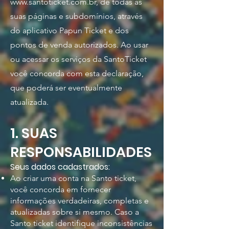
www.santoticket.com.br
, de todas as
suas páginas e subdomínios, através
do aplicativo Papun Ticket e dos
pontos de venda autorizados. Ao usar
ou acessar os serviços da SantoTicket
você concorda com esta declaração,
que poderá ser eventualmente
atualizada.
1. SUAS
RESPONSABILIDADES
Seus dados cadastrados:
Ao criar uma conta na Santo ticket,
você concorda em fornecer
informações verdadeiras, completas e
atualizadas sobre si mesmo. Caso a
Santo ticket identifique inconsistências