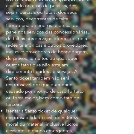
causado no caso de paralisações,
sejam parciais ou totais, dos seus
serviços, decorrentes de falta
temporária de energia elétrica, de
pane nos serviços das concessionárias,
de falhas nos serviços oferecidos pela
redes telefônicas e outros provedores,
inclusive provedores de hospedagem,
de greves, tumultos ou quaisquer
outros fatos que não estejam
diretamente ligados ao serviço. A
Santo ticket também não será
responsável por qualquer dano
causado por motivo de caso fortuito
ou força maior, bem como fato de
terceiro;
Isentar a Santo ticket de qualquer
responsabilidade civil, de natureza
moral ou material, inclusive lucros
cessantes e danos emergentes,