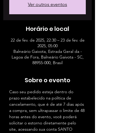
Ver outros eventos
Horário e local
22 de fev. de 2025, 22:30 – 23 de fev. de
2025, 05:00
Balneário Gaivota, Estrada Geral da -
Lagoa de Fora, Balneário Gaivota - SC,
88955-000, Brasil
Sobre o evento
Caso seu pedido esteja dentro do 
prazo estabelecido na política de 
cancelamento, que é de até 7 dias após 
a compra, sem ultrapassar o limite de 48 
horas antes do evento, você poderá 
solicitar o estorno diretamente pelo 
site, acessando sua conta SANTO 