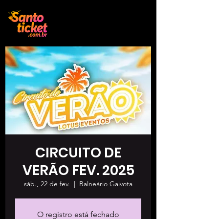
CIRCUITO DE
VERÃO FEV. 2025
sáb., 22 de fev.
  |  
Balneário Gaivota
O registro está fechado