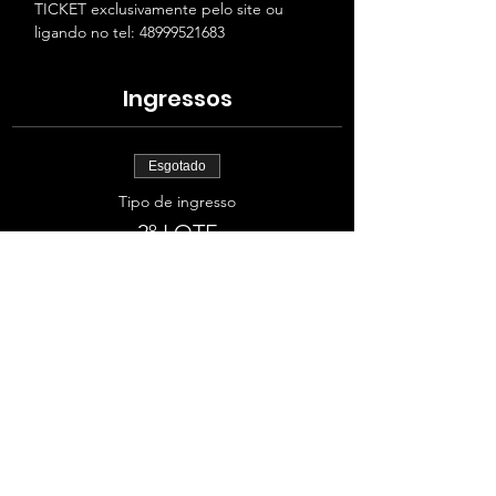
TICKET exclusivamente pelo site ou 
ligando no tel: 48999521683
Ingressos
Esgotado
Tipo de ingresso
2º LOTE
Preço
R$ 40,00
+R$ 4,00 TAXA
Esse evento está esgotado.